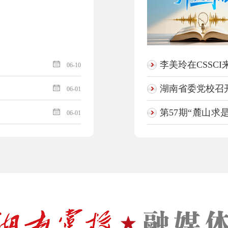
李美玲在CSSC
06-10
湖南省委党校召开
06-01
第57期“麓山求
06-01
线 加强调查研究