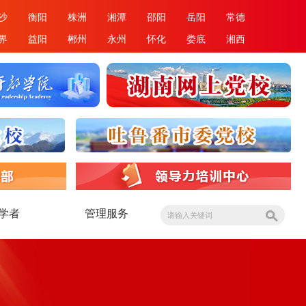
长 沙
衡阳
株洲
湘潭
邵阳
岳阳
张家界
益阳
郴州
永州
怀化
娄底
专家学者
管理服务