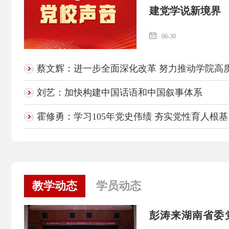
建党学说新境界
06-30
蔡文辉：进一步全面深化改革 努力推动学院高
刘艺：加快构建中国话语和中国叙事体系
霍修勇：学习105年党史伟绩 夯实党性育人根基
教学动态
学员动态
彭涛来湖南省委