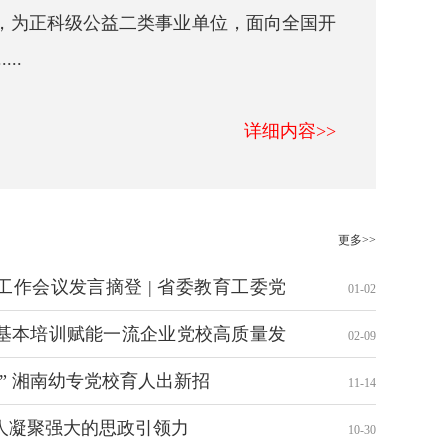
，为正科级公益二类事业单位，面向全国开
..
详细内容>>
更多>>
作会议发言摘登 | 省委教育工委党
01-02
化分层施训 奋力开创新时代高校党校
基本培训赋能一流企业党校高质量发
02-09
” 湘南幼专党校育人出新招
11-14
人凝聚强大的思政引领力
10-30