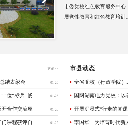
市委党校红色教育服务中心
展党性教育和红色教育培训....
市县动态
更多>>
度总结表彰会
全省党校（行政学院）工
01-26
校：坚持系统观念 深
十位“标兵”畅
国网湖南电力党校：以
01-26
建设新局面
展
校召开合作交流座
开展沉浸式“行走的党课
01-26
三门课程获评自
李国华：为培育时代新
01-22