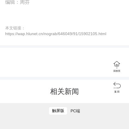
编辑：周芬
r
e
e
本文链接：
https://wap.hlunet.cn/nograb/646049/91/15902105.html
n

回首页

相关新闻
返 回
触屏版
PC端