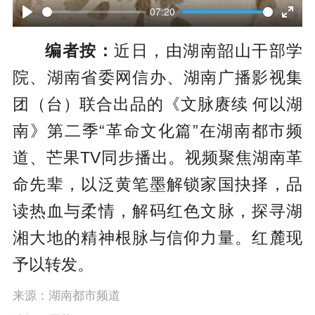
l
07:20
P
E
a
编者按：
近日，由湖南韶山干部学
l
n
y
院、湖南省委网信办、湖南广播影视集
a
t
团（台）联合出品的《文脉赓续 何以湖
y
e
南》第二季“革命文化篇”在湖南都市频
r
道、芒果TV同步播出。视频聚焦湖南革
f
命先辈，以泛黄笔墨解锁家国抉择，品
u
读热血与柔情，解码红色文脉，探寻湖
l
湘大地的精神根脉与信仰力量。红麓现
l
予以转发。
s
c
来源：湖南都市频道