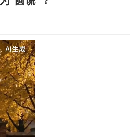
为“圆谎”？