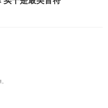
律 实干是最美音符
章。