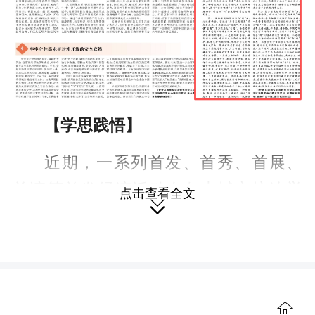
【学思践悟】
近期，一系列首发、首秀、首展、
首演等首发经济活动在各大城市接连举
点击查看全文

办，创新了消费模式，激活了消费潜
力，掀起了消费热潮。党的二十届四中
全会明确提出，要“以新需求引领新供
给，以新供给创造新需求，促进消费和
