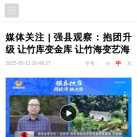
立即下载
媒体关注 | 强县观察：抱团升
级 让竹库变金库 让竹海变艺海
中
2025-05-12 20:48:27
字号：
小
大
P