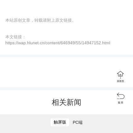
r
e
本站原创文章，转载请附上原文链接。
e
n
本文链接：
https://wap.hlunet.cn/content/646949/55/14947152.html

回首页

相关新闻
返 回
触屏版
PC端