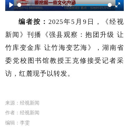
l
01:36
P
E
a
编者按：
2025年5月9日，《经视
l
n
y
a
t
新闻》刊播《
强县观察：抱团升级 让
y
e
竹库变金库 让竹海变艺海》，湖南省
r
委党校图书馆教授王克修接受记者采
f
访，红麓现予以转发。
u
l
l
来源：经视新闻
s
作者：经视新闻
c
编辑：李雯