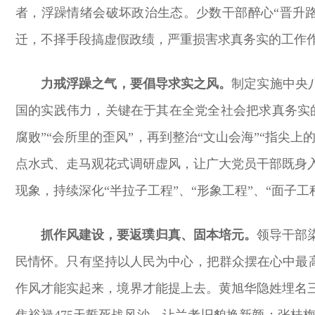
者，浮躁情绪会破坏政治生态。少数干部醉心“晋升
迁，不择手段搞虚假政绩，严重损害求真务实的工作
力戒浮躁之气，要倡导求实之风。
制定实施中央
国的实践伟力，关键在于其在全党全社会把求真务实
腐败”“会所里的歪风”，再到整治“文山会海”“指尖
点水式、走马观花式调研虚风，让广大党员干部既身
现象，持续深化“半拉子工程”、“形象工程”、“面
抓作风建设，要返璞归真、固本培元。
领导干部
民情怀。只有坚持以人民为中心，把群众摆在心中最高
作风才能实起来，境界才能提上去。黄旭华隐姓埋名
焦裕禄475天誓死战风沙，让兰考旧貌换新颜；张