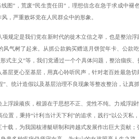
路线图”，荒废“民生责任田”，理想信念在急于求成中褪
作风，严重败坏党在人民群众中的形象。
八项规定是我们党在新时代的徙木立信之举，也是整治浮
的风气树了起来。从抓公款购买赠送月饼贺年卡、公款吃喝
上的形式主义”等，我们党通过一个个具体问题，整治痼疾
入基层更心至基层，用真心聆听民声，针对老百姓最急切
子工程”、统计造假以及基层治理不良现象等整改整治，让真
染上浮躁顽疾，根源在于思想不正、党性不纯。力戒浮躁
位置，秉持“计利当计天下利”的追求，践行“以公灭私
三十载，为我国核潜艇研制和跨越式发展作出巨大贡献；张
桂梅身患多种疾病仍坚守女高，为大山的女孩照亮人生之路