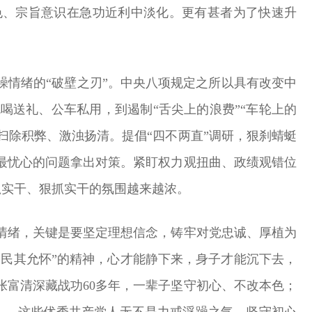
色、宗旨意识在急功近利中淡化。更有甚者为了快速升
躁情绪的“破壁之刃”。中央八项规定之所以具有改变中
送礼、公车私用，到遏制“舌尖上的浪费”“车轮上的
、扫除积弊、激浊扬清。提倡“四不两直”调研，狠刹蜻蜓
最忧心的问题拿出对策。紧盯权力观扭曲、政绩观错位
抓实干、狠抓实干的氛围越来越浓。
情绪，关键是要坚定理想信念，铸牢对党忠诚、厚植为
，民其允怀”的精神，心才能静下来，身子才能沉下去，
富清深藏战功60多年，一辈子坚守初心、不改本色；
……这些优秀共产党人无不是力戒浮躁之气、坚守初心