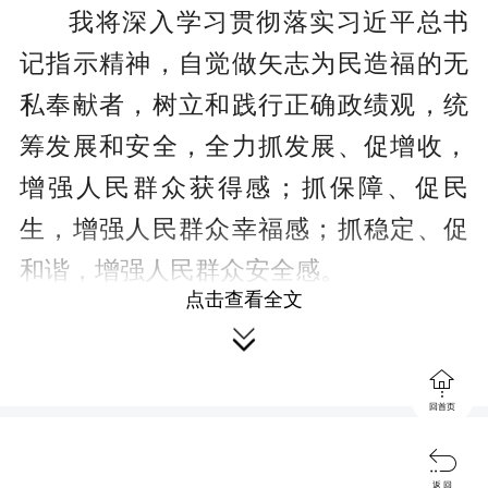
我将深入学习贯彻落实习近平总书
记指示精神，自觉做矢志为民造福的无
私奉献者，树立和践行正确政绩观，统
筹发展和安全，全力抓发展、促增收，
增强人民群众获得感；抓保障、促民
生，增强人民群众幸福感；抓稳定、促
和谐，增强人民群众安全感。
点击查看全文
中青班学员、株洲市荷塘区委副书记、株洲市

荷塘区人民政府区长 罗鹏程：

回首页
干部干部，干字当头。习近平总书

记“五个自觉”的要求，为我们奋力跑好接
返 回