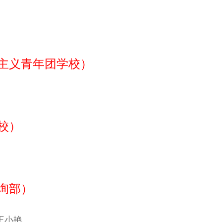
主义青年团学校）
校）
询部）
王小艳