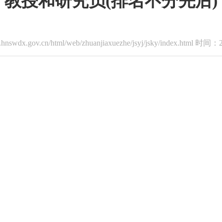
教授和研究员(排名不分先后)
swdx.gov.cn/html/web/zhuanjiaxuezhe/jsyj/jsky/index.html 时间：2