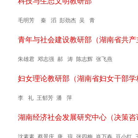
科技与生态文明教研部
毛明芳 秦
滔 彭劲杰 吴
青
青年与社会建设教研部（湖南省共产
朱雄君
邓志强
郝
涛 陈志辉 张飞燕
妇女理论教研部（湖南省妇女干部学
李
礼 王郁芳 潘
萍
湖南经济社会发展研究中心（决策咨
沈素素 蔡景庆
唐 琼
张四梅 肖万春 豆小红 