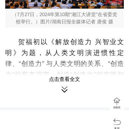
（7月27日，2024年第10期“湘江大讲堂”在省委党
校举行。）图片/湖南日报全媒体记者 唐俊 摄
贺福初以《解放创造力 兴智业文
明》为题，从人类文明演进惯性定
律、“创造力” 与人类文明的关系、“创造
力”的形态演变、创造“创造力”的实践与
点击查看全文
探索等四个方面作了深入浅出的讲解，

并结合工作实际介绍了人体蛋白质组学

最新研究成果。
回首页

现职省领导，省直各单位、驻长省
返 回