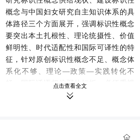
研究标识性概念供给现状、建设标识性
概念与中国妇女研究自主知识体系的具
体路径三个方面展开，强调标识性概念
要突出本土扎根性、理论统摄性、价值
鲜明性、时代适配性和国际可译性的特
征，针对原创标识性概念不足、概念体
系化不够、理论—政策—实践转化不
畅、国际话语权偏弱的短板，必须重视
点击查看全文
标识性概念建构推动形成中国妇女研究

自主知识体系，回应中国之问，回应时
代之问，回应世界之问，现实从“跟着
走”到“领着说”“依附性知识”到“自主性知
