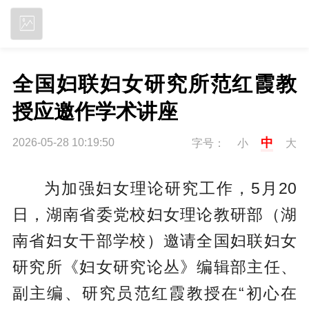
立即下载
全国妇联妇女研究所范红霞教
授应邀作学术讲座
中
2026-05-28 10:19:50
字号：
小
大
为加强妇女理论研究工作，5月20
日，湖南省委党校妇女理论教研部（湖
南省妇女干部学校）邀请全国妇联妇女
研究所《妇女研究论丛》编辑部主任、
副主编、研究员范红霞教授在“初心在