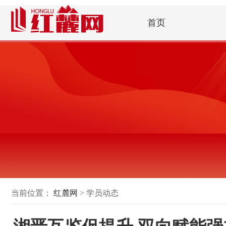
首页
当前位置：
红麓网
> 学员动态